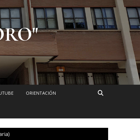
ORO"
UTUBE
ORIENTACIÓN
ria)