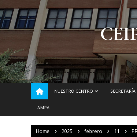
Skip
to
content
CEI
NUESTRO CENTRO
SECRETARÍA
AMPA
Home
2025
febrero
11
P