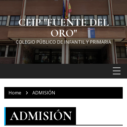
Skip
to
content
CEIP "FUENTE DEL
ORO"
COLEGIO PÚBLICO DE INFANTIL Y PRIMARIA
Home
ADMISIÓN
ADMISIÓN