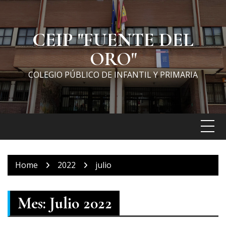
Skip
to
content
CEIP "FUENTE DEL
ORO"
COLEGIO PÚBLICO DE INFANTIL Y PRIMARIA
Home
2022
julio
Mes:
Julio 2022